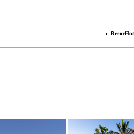
Resor
Hot