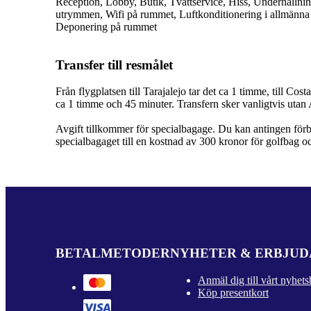
Reception, Lobby, Butik, Tvättservice, Hiss, Underhållnin
utrymmen, Wifi på rummet, Luftkonditionering i allmänna
Deponering på rummet
Transfer till resmålet
Från flygplatsen till Tarajalejo tar det ca 1 timme, till C
ca 1 timme och 45 minuter. Transfern sker vanligtvis utan 
Avgift tillkommer för specialbagage. Du kan antingen förbok
specialbagaget till en kostnad av 300 kronor för golfbag o
BETALMETODER
NYHETER & ERBJU
Anmäl dig till vårt nyhets
Köp presentkort