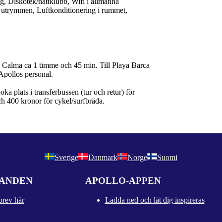
g, Diskotek/nattklubb, Wifi i allmänna
 utrymmen, Luftkonditionering i rummet,
osta Calma ca 1 timme och 45 min. Till Playa Barca
Apollos personal.
a plats i transferbussen (tur och retur) för
ch 400 kronor för cykel/surfbräda.
Sverige
Danmark
Norge
Suomi
DANDEN
APOLLO-APPEN
brev här
Ladda ned och låt dig inspireras