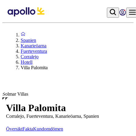
Spanien
Kanarieöarna
Fuerteventura
Corralejo
Hotell
Villa Palomita
Solmar Villas
Villa Palomita
Corralejo, Fuerteventura, Kanarieöarna, Spanien
Översikt
Fakta
Kundomdömen