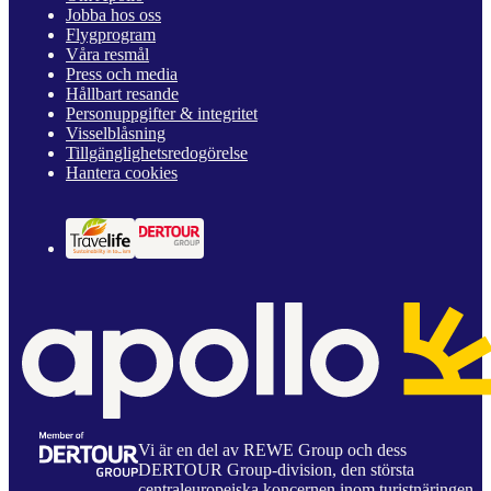
Jobba hos oss
Flygprogram
Våra resmål
Press och media
Hållbart resande
Personuppgifter & integritet
Visselblåsning
Tillgänglighetsredogörelse
Hantera cookies
Vi är en del av REWE Group och dess
DERTOUR Group-division, den största
centraleuropeiska koncernen inom turistnäringen.