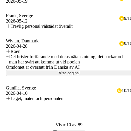
2026-05-19
Frank
, Sverige
9
/
1
2026-05-12
Trevlig personal,välstädat överallt
Wivian
, Danmark
9
/
1
2026-04-28
Roen
Det brister fortfarande med deras nätanslutning, det hackar och
man har svårt att komma ut vid poolen
Omdömet är översatt från Danska av AI
Visa original
Gunilla
, Sverige
10
/
1
2026-04-10
Läget, maten och personalen
Visar 10 av 89