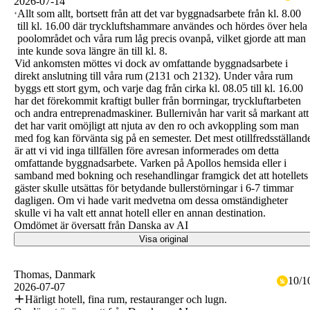
2026-07-14
Allt som allt, bortsett från att det var byggnadsarbete från kl. 8.00
till kl. 16.00 där tryckluftshammare användes och hördes över hela
poolområdet och våra rum låg precis ovanpå, vilket gjorde att man
inte kunde sova längre än till kl. 8.
Vid ankomsten möttes vi dock av omfattande byggnadsarbete i
direkt anslutning till våra rum (2131 och 2132). Under våra rum
byggs ett stort gym, och varje dag från cirka kl. 08.05 till kl. 16.00
har det förekommit kraftigt buller från borrningar, tryckluftarbeten
och andra entreprenadmaskiner. Bullernivån har varit så markant att
det har varit omöjligt att njuta av den ro och avkoppling som man
med fog kan förvänta sig på en semester. Det mest otillfredsställand
är att vi vid inga tillfällen före avresan informerades om detta
omfattande byggnadsarbete. Varken på Apollos hemsida eller i
samband med bokning och resehandlingar framgick det att hotellets
gäster skulle utsättas för betydande bullerstörningar i 6-7 timmar
dagligen. Om vi hade varit medvetna om dessa omständigheter
skulle vi ha valt ett annat hotell eller en annan destination.
Omdömet är översatt från Danska av AI
Visa original
Thomas
, Danmark
10
/
1
2026-07-07
Härligt hotell, fina rum, restauranger och lugn.