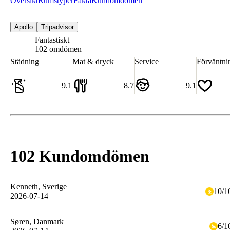
Översikt
Rumstyper
Fakta
Kundomdömen
Apollo
Tripadvisor
Fantastiskt
9.0
102 omdömen
Städning
Mat & dryck
Service
Förväntni
9.1
8.7
9.1
102 Kundomdömen
Kenneth
, Sverige
10
/
1
2026-07-14
Søren
, Danmark
6
/
1