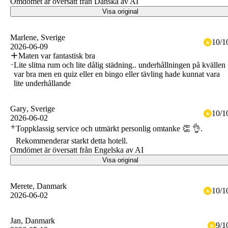
Omdömet är översatt från Danska av AI
Visa original
Marlene
, Sverige
10
/
1
2026-06-09
Maten var fantastisk bra
Lite slitna rum och lite dålig städning.. underhållningen på kvällen
var bra men en quiz eller en bingo eller tävling hade kunnat vara
lite underhållande
Gary
, Sverige
10
/
1
2026-06-02
Toppklassig service och utmärkt personlig omtanke 👏 👌.
Rekommenderar starkt detta hotell.
Omdömet är översatt från Engelska av AI
Visa original
Merete
, Danmark
10
/
1
2026-06-02
Jan
, Danmark
9
/
1