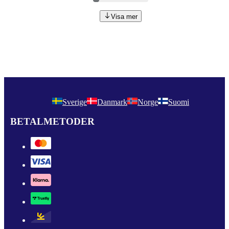
Visa mer
Sverige
Danmark
Norge
Suomi
BETALMETODER