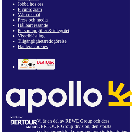
Jobba hos oss
Flygprogram
Våra resmål
Press och media
Hållbart resande
Personuppgifter & integritet
Visselblåsning
Tillgänglighetsredogörelse
Hantera cookies
Vi är en del av REWE Group och dess
DERTOUR Group-division, den största
centraleuropeiska koncernen inom turistnäringen.