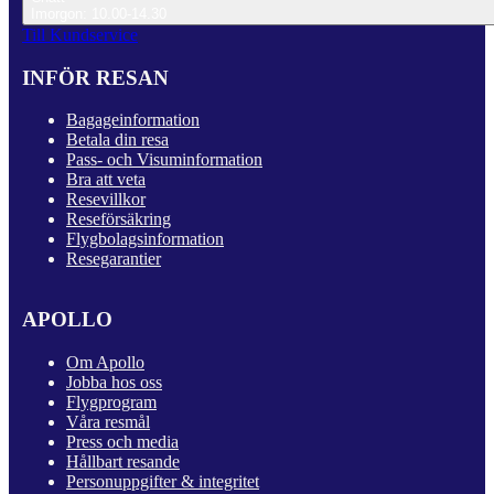
Imorgon: 10.00-14.30
Till Kundservice
INFÖR RESAN
Bagageinformation
Betala din resa
Pass- och Visuminformation
Bra att veta
Resevillkor
Reseförsäkring
Flygbolagsinformation
Resegarantier
APOLLO
Om Apollo
Jobba hos oss
Flygprogram
Våra resmål
Press och media
Hållbart resande
Personuppgifter & integritet