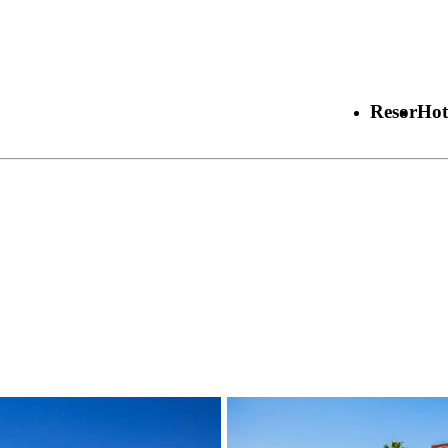
Resor
Hot