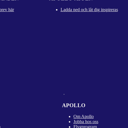
brev här
Ladda ned och låt dig inspireras
APOLLO
Om Apollo
Jobba hos oss
n
Flygprogram