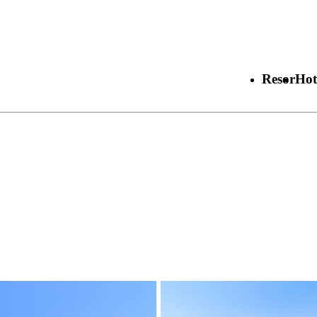
Resor
Hot