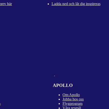
brev här
Ladda ned och låt dig inspireras
APOLLO
Om Apollo
Jobba hos oss
n
Flygprogram
Våra resmål