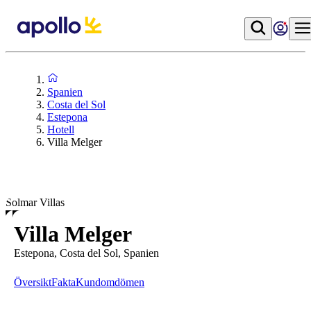
Spanien
Costa del Sol
Estepona
Hotell
Villa Melger
Solmar Villas
Villa Melger
Estepona, Costa del Sol, Spanien
Översikt
Fakta
Kundomdömen