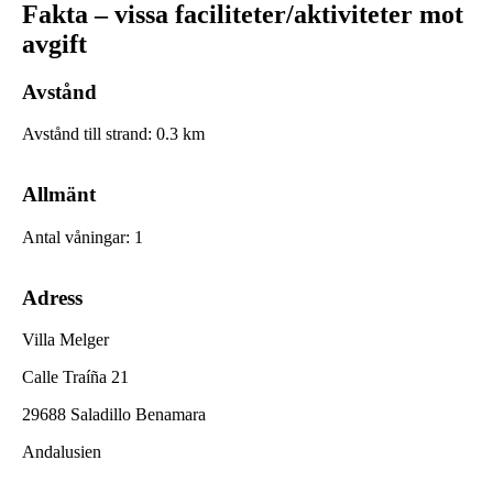
Fakta – vissa faciliteter/aktiviteter mot
avgift
Avstånd
Avstånd till strand
:
0.3
km
Allmänt
Antal våningar
:
1
Adress
Villa Melger
Calle Traíña 21
29688 Saladillo Benamara
Andalusien