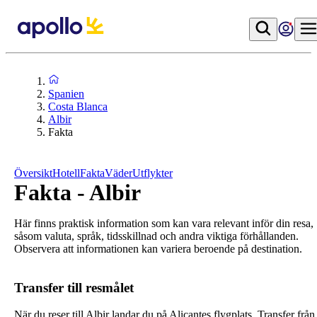
Spanien
Costa Blanca
Albir
Fakta
Översikt
Hotell
Fakta
Väder
Utflykter
Fakta - Albir
Här finns praktisk information som kan vara relevant inför din resa,
såsom valuta, språk, tidsskillnad och andra viktiga förhållanden.
Observera att informationen kan variera beroende på destination.
Transfer till resmålet
När du reser till Albir landar du på Alicantes flygplats. Transfer från