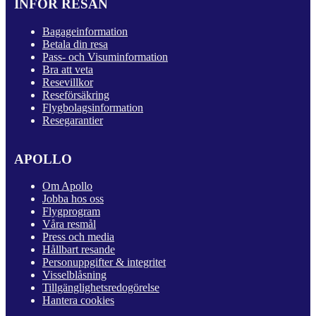
INFÖR RESAN
Bagageinformation
Betala din resa
Pass- och Visuminformation
Bra att veta
Resevillkor
Reseförsäkring
Flygbolagsinformation
Resegarantier
APOLLO
Om Apollo
Jobba hos oss
Flygprogram
Våra resmål
Press och media
Hållbart resande
Personuppgifter & integritet
Visselblåsning
Tillgänglighetsredogörelse
Hantera cookies