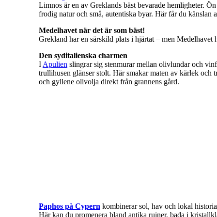
Limnos är en av Greklands bäst bevarade hemligheter. Ön 
frodig natur och små, autentiska byar. Här får du känslan av
Grekland har en särskild plats i hjärtat – men Medelhavet h
Den syditalienska charmen
I
Apulien
slingrar sig stenmurar mellan olivlundar och vinfä
trullihusen glänser stolt. Här smakar maten av kärlek och t
och gyllene olivolja direkt från grannens gård.
Paphos på Cypern
kombinerar sol, hav och lokal histori
Här kan du promenera bland antika ruiner, bada i kristallkl