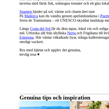
taverna med färsk fisk, solmogna tomater och ett glas loka
Spanien
bjuder på sol, värme och charm året runt
På
Mallorca
kan du vandra genom apelsinlundarna i
Puert
Serra de Tramuntana – ett UNESCO-skyddat landskap med
Längs
Costa del Sol
får du äkta tapas, lokal vin och soliga
mil. Utforska allt från idylliska
Nerja
och Frigiliana till liv
Estepona
. Här väntar vitkalkade byar, trånga kullerstensg
otroligt vackert.
Res med hjärtat och upplev det genuina,
trevlig resa ♥
Genuina tips och inspiration