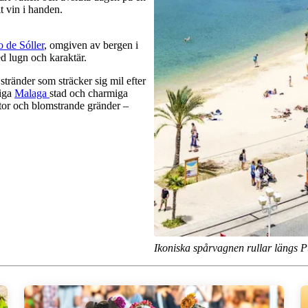
lt vin i handen.
o de Sóller
, omgiven av bergen i
 lugn och karaktär.
 stränder som sträcker sig mil efter
liga
Malaga
stad och charmiga
ator och blomstrande gränder –
Ikoniska spårvagnen rullar längs Pu