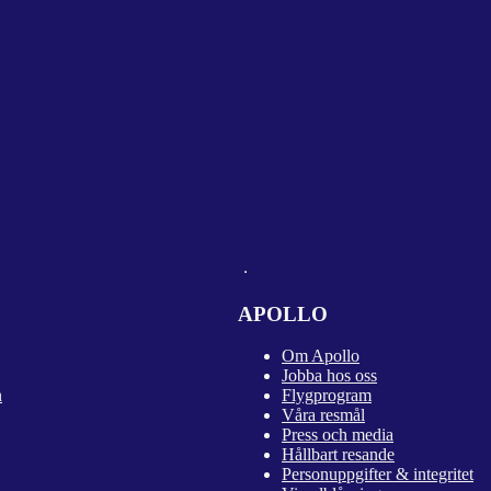
APOLLO
Om Apollo
Jobba hos oss
n
Flygprogram
Våra resmål
Press och media
Hållbart resande
Personuppgifter & integritet