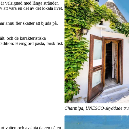
är välsignad med långa stränder,
 att vara en del av det lokala livet.
ar ännu fler skatter att bjuda på.
lt, och de karakteristiska
radition: Hemgjord pasta, färsk fisk
Charmiga, UNESCO-skyddade trulli
a
art vatten och avsluta dagen på en