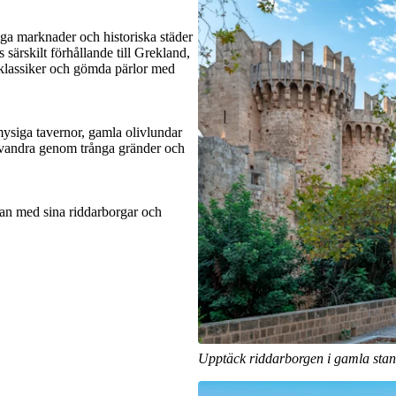
iga marknader och historiska städer
es särskilt förhållande till Grekland,
e klassiker och gömda pärlor med
ysiga tavernor, gamla olivlundar
 vandra genom trånga gränder och
an med sina riddarborgar och
Upptäck riddarborgen i gamla sta