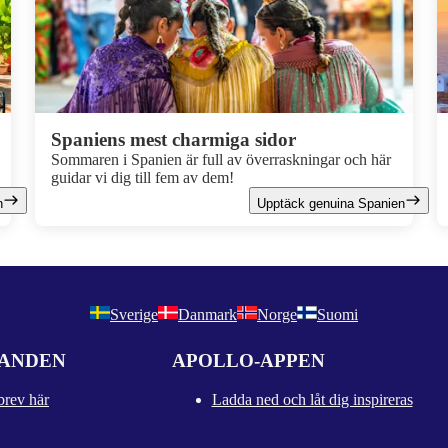
Spaniens mest charmiga sidor
Sommaren i Spanien är full av överraskningar och här
guidar vi dig till fem av dem!
n
Upptäck genuina Spanien
Sverige
Danmark
Norge
Suomi
DANDEN
APOLLO-APPEN
brev här
Ladda ned och låt dig inspireras