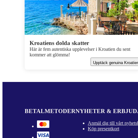
Kroatiens dolda skatter
Här är fem autentiska upplevelser i Kroatien du sent
kommer att glömma!
Upptäck genuina Kroatie
BETALMETODER
NYHETER & ERBJU
Anmäl dig till vårt nyhets
Köp presentkort