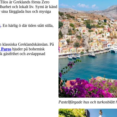
 Tilos är Greklands första Zero
lbarhet och lokalt liv. Symi är känd
r sina färgglada hus och mysiga
s
. En härlig ö där tiden stått stilla,
n klassiska Greklandskänslan. På
Paros
bjuder på bohemisk
k gästfrihet och avslappnad
Pastellfärgade hus och turkosblått