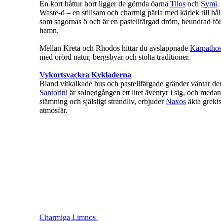
En kort båttur bort ligger de gömda öarna
Tilos
och
Symi
.
Waste-ö – en stillsam och charmig pärla med kärlek till hål
som sagornas ö och är en pastellfärgad dröm, beundrad fö
hamn.
Mellan Kreta och Rhodos hittar du avslappnade
Karpatho
med orörd natur, bergsbyar och stolta traditioner.
Vykortsvackra Kykladerna
Bland vitkalkade hus och pastellfärgade gränder väntar de
Santorini
är solnedgången ett litet äventyr i sig, och medan
stämning och själsligt strandliv, erbjuder
Naxos
äkta grekis
atmosfär.
Charmiga Limnos