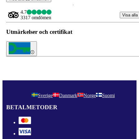
4.7
Visa alla
3317 omdömen
Utmärkelser och certifikat
Sverige
Danmark
Norge
Suomi
BETALMETODER