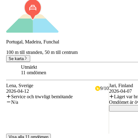
Portugal, Madeira, Funchal
100 m till stranden,
50 m till centrum
Se karta
Utmärkt
8.7
11 omdömen
Lena
, Sverige
Jari
, Finland
9
/
10
2026-04-12
2026-04-07
Service och trwvligt bemötande
Läget var br
N/a
Omdömet är öve
Visa alla 11 omdömen