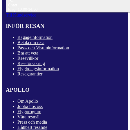
Chatt
Idag: 10.00-14.30
Till Kundservice
INFÖR RESAN
Bagageinformation
Betala din resa
Pass- och Visuminformation
Bra att veta
Resevillkor
Reseförsäkring
Flygbolagsinformation
Resegarantier
APOLLO
Om Apollo
Jobba hos oss
Flygprogram
Våra resmål
Press och media
Hållbart resande