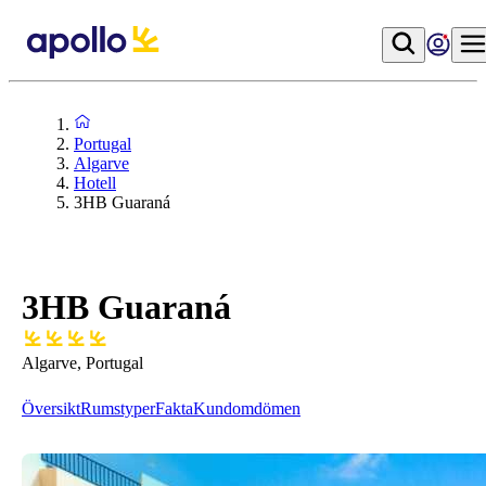
Portugal
Algarve
Hotell
3HB Guaraná
3HB Guaraná
Algarve, Portugal
Översikt
Rumstyper
Fakta
Kundomdömen