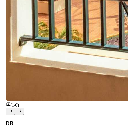
(1/6)
DR