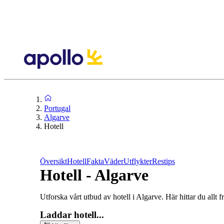
Portugal
Algarve
Hotell
Översikt
Hotell
Fakta
Väder
Utflykter
Restips
Hotell - Algarve
Utforska vårt utbud av hotell i Algarve. Här hittar du allt f
Laddar hotell...