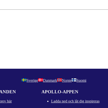
Sverige
Danmark
Norge
Suomi
DANDEN
APOLLO-APPEN
brev här
Ladda ned och låt dig inspireras