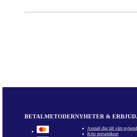
BETALMETODER
NYHETER & ERBJU
Anmäl dig till vårt nyhets
Köp presentkort