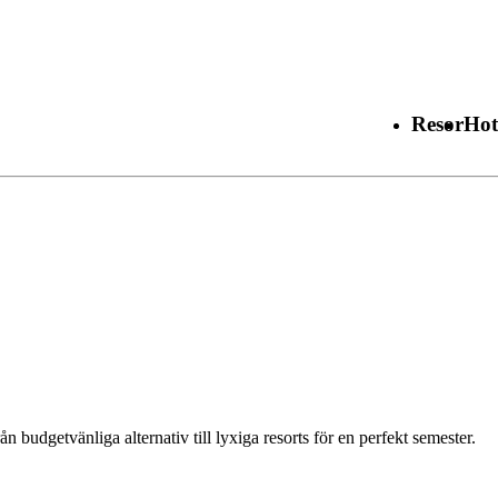
Resor
Hot
rån budgetvänliga alternativ till lyxiga resorts för en perfekt semester.