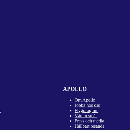
APOLLO
Om Apollo
Jobba hos oss
n
Flygprogram
Våra resmål
Press och media
Hållbart resande