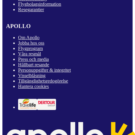
Flygbolagsinformation
Resegarantier
APOLLO
Om Apollo
Jobba hos oss
Flygprogram
Våra resmål
Press och media
Hållbart resande
Personuppgifter & integritet
Visselblåsning
Tillgänglighetsredogörelse
Hantera cookies