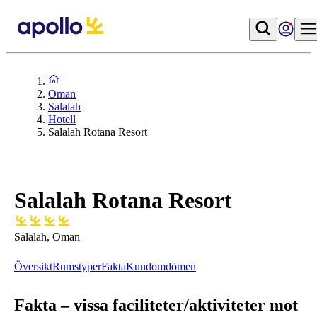
Oman
Salalah
Hotell
Salalah Rotana Resort
Salalah Rotana Resort
Salalah, Oman
Översikt
Rumstyper
Fakta
Kundomdömen
Fakta – vissa faciliteter/aktiviteter mot