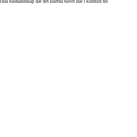
ta kustlandskap där det klarblå havet står i kontrast till