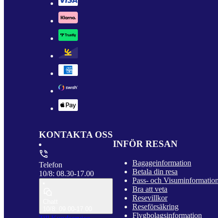
KONTAKTA OSS
INFÖR RESAN
Bagageinformation
Telefon
Betala din resa
10/8: 08.30-17.00
Pass- och Visuminformatio
Bra att veta
Resevillkor
Chatt
Reseförsäkring
10/8: 09.00-17.00
Flygbolagsinformation