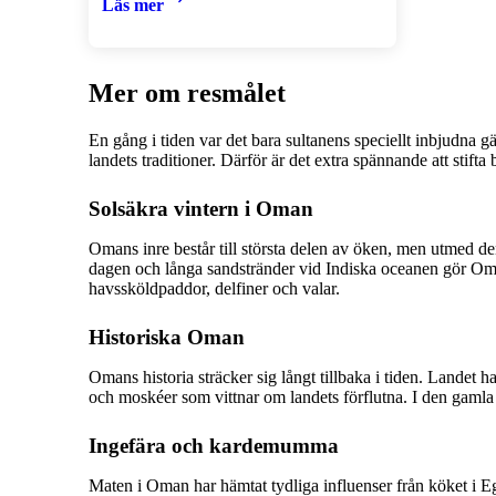
Läs mer
Mer om resmålet
En gång i tiden var det bara sultanens speciellt inbjudna 
landets traditioner. Därför är det extra spännande att stift
Solsäkra vintern i Oman
Omans inre består till största delen av öken, men utmed d
dagen och långa sandstränder vid Indiska oceanen gör Oman 
havssköldpaddor, delfiner och valar.
Historiska Oman
Omans historia sträcker sig långt tillbaka i tiden. Landet ha
och moskéer som vittnar om landets förflutna. I den gamla
Ingefära och kardemumma
Maten i Oman har hämtat tydliga influenser från köket i 