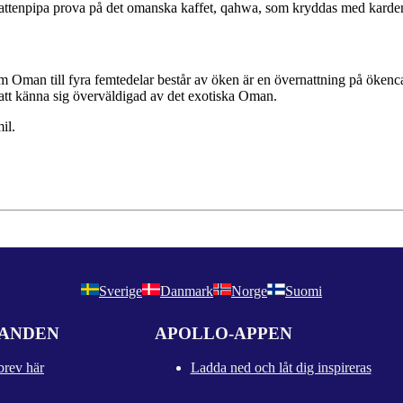
m vattenpipa prova på det omanska kaffet, qahwa, som kryddas med kard
som Oman till fyra femtedelar består av öken är en övernattning på öken
 att känna sig överväldigad av det exotiska Oman.
il.
Sverige
Danmark
Norge
Suomi
DANDEN
APOLLO-APPEN
brev här
Ladda ned och låt dig inspireras