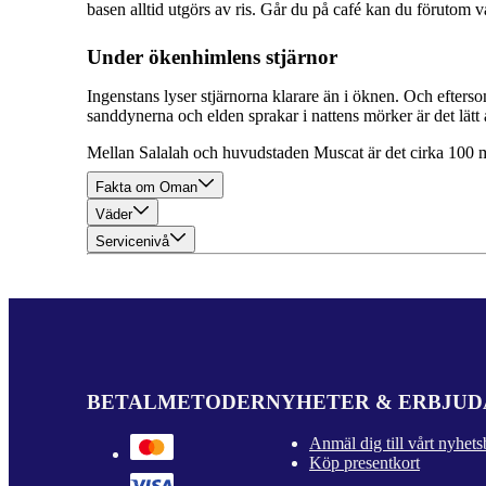
basen alltid utgörs av ris. Går du på café kan du föruto
Under ökenhimlens stjärnor
Ingenstans lyser stjärnorna klarare än i öknen. Och efter
sanddynerna och elden sprakar i nattens mörker är det lätt
Mellan Salalah och huvudstaden Muscat är det cirka 100 m
Fakta om Oman
Väder
Servicenivå
BETALMETODER
NYHETER & ERBJU
Anmäl dig till vårt nyhets
Köp presentkort