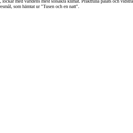
lockar med världens mest solsäkra klimat. Praktfulla palats och vidsträck
 resmål, som hämtat ur "Tusen och en natt".