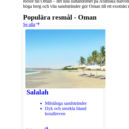
Resor till Oman – det lilla sultandömet på Arabiska halvön, 
höga berg och vita sandstränder gör Oman till ett exotiskt
Populära resmål
-
Oman
Se alla
Salalah
Milslånga sandstränder
Dyk och snorkla bland
korallreven