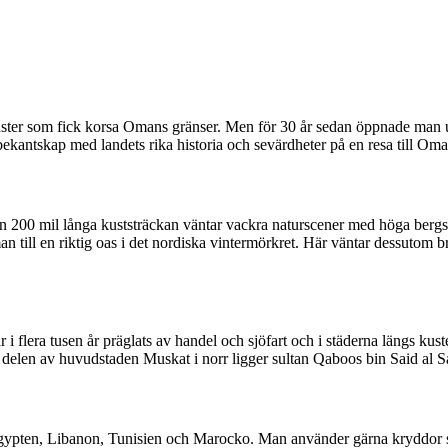
gäster som fick korsa Omans gränser. Men för 30 år sedan öppnade man up
a bekantskap med landets rika historia och sevärdheter på en resa till Oma
en 200 mil långa kuststräckan väntar vackra naturscener med höga bergs
till en riktig oas i det nordiska vintermörkret. Här väntar dessutom br
r i flera tusen år präglats av handel och sjöfart och i städerna längs kust
 delen av huvudstaden Muskat i norr ligger sultan Qaboos bin Said al Sa
Egypten, Libanon, Tunisien och Marocko. Man använder gärna kryddor s