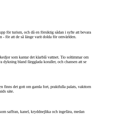
p för turism, och då en försiktig sådan i syfte att bevara
n - för att de så länge varit dolda för omvärlden.
kedjor som kantar det klarblå vattnet. Tio soltimmar om
a dykning bland färgglada koraller, och chansen att se
en finns det gott om gamla fort, praktfulla palats, vakttorn
ids säte.
om saffran, kanel, kryddnejlika och ingefära, medan