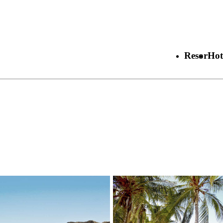
Resor
Hot