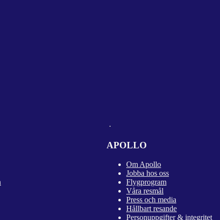
APOLLO
Om Apollo
Jobba hos oss
n
Flygprogram
Våra resmål
Press och media
Hållbart resande
Personuppgifter & integritet