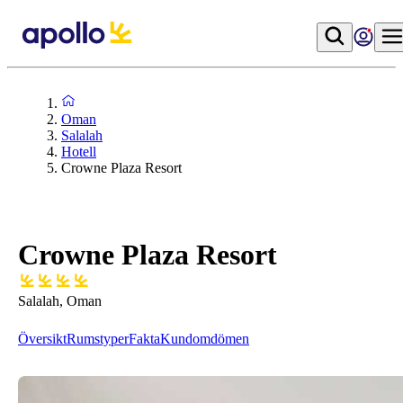
Oman
Salalah
Hotell
Crowne Plaza Resort
Crowne Plaza Resort
Salalah, Oman
Översikt
Rumstyper
Fakta
Kundomdömen