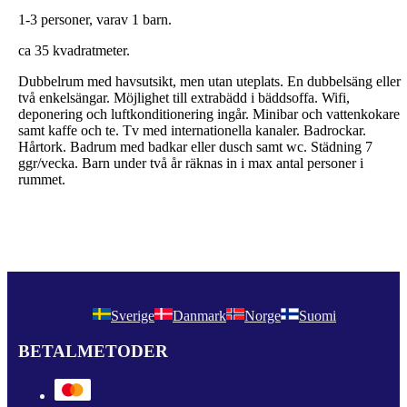
1-3 personer, varav 1 barn.
ca 35 kvadratmeter.
Dubbelrum med havsutsikt, men utan uteplats. En dubbelsäng eller
två enkelsängar. Möjlighet till extrabädd i bäddsoffa. Wifi,
deponering och luftkonditionering ingår. Minibar och vattenkokare
samt kaffe och te. Tv med internationella kanaler. Badrockar.
Hårtork. Badrum med badkar eller dusch samt wc. Städning 7
ggr/vecka. Barn under två år räknas in i max antal personer i
rummet.
Sverige
Danmark
Norge
Suomi
BETALMETODER