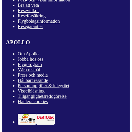
Bra att veta
Resevillkor
Reseförsäkring
Flygbolagsinformation
Resegarantier
APOLLO
Om Apollo
Jobba hos oss
Flygprogram
Våra resmål
Press och media
Hållbart resande
Personuppgifter & integritet
Visselblåsning
Tillgänglighetsredogörelse
Hantera cookies