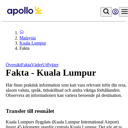
Malaysia
Kuala Lumpur
Fakta
Översikt
Fakta
Väder
Utflykter
Fakta - Kuala Lumpur
Här finns praktisk information som kan vara relevant inför din resa,
såsom valuta, språk, tidsskillnad och andra viktiga förhållanden.
Observera att informationen kan variera beroende på destination.
Transfer till resmålet
Kuala Lumpurs flygplats (Kuala Lumpur International Airport)
ligger 45 kilometer utanför centrala Kuala Lumpur. Det går att ta