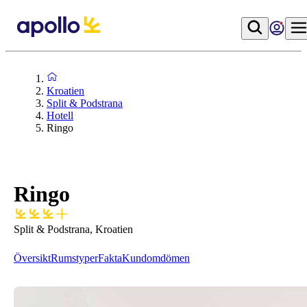
Kroatien
Split & Podstrana
Hotell
Ringo
Ringo
Split & Podstrana, Kroatien
Översikt
Rumstyper
Fakta
Kundomdömen