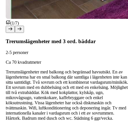
(1/7)
Trerumslägenheter med 3 ord. bäddar
2-5 personer
C
a 70 kvadratmeter
Trerumslägenheter med balkong och begränsad havsutsikt. En av
lägenheterna har en smal balkong där samtliga i lägenheten inte kan
sitta samtidigt. Två sovrum och ett kombinerat vardagsrum/minikök
Ett sovrum med en dubbelsäng och ett med en enkelsäng. Möjlighet
till två extrabäddar. Kök med kokplattor, kylskåp, ugn,
mikrovågsugn, vattenkokare, kaffebryggare och enkel
köksutrustning. Vissa lägenheter har också diskmaskin och
tvättmaskin. Wifi, luftkonditionering och deponering ingår. Tv med
internationella kanaler i vardagsrum och i ett av sovrummen.
Hårtork. Badrum med dusch och wc. Städning 6 ggr/vecka.