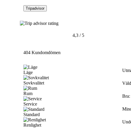
Tripadvisor
4,3 / 5
404 Kundomdömen
Utm
Läge
Sovkvalitet
Väld
Rum
Bra
:
Service
Mind
Standard
Und
Renlighet