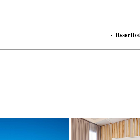
Resor
Hot