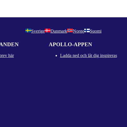
Sverige
Danmark
Norge
Suomi
DANDEN
APOLLO-APPEN
brev här
Ladda ned och låt dig inspireras