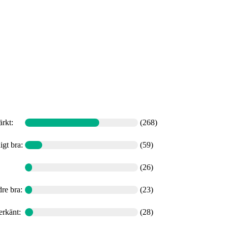
ärkt
:
(268)
igt bra
:
(59)
(26)
re bra
:
(23)
erkänt
:
(28)