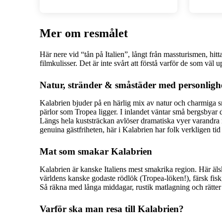
Mer om resmålet
Här nere vid “tån på Italien”, långt från massturismen, hit
filmkulisser. Det är inte svårt att förstå varför de som vä
Natur, stränder & småstäder med personligh
Kalabrien bjuder på en härlig mix av natur och charmiga sm
pärlor som Tropea ligger. I inlandet väntar små bergsbyar d
Längs hela kuststräckan avlöser dramatiska vyer varandra 
genuina gästfriheten, här i Kalabrien har folk verkligen ti
Mat som smakar Kalabrien
Kalabrien är kanske Italiens mest smakrika region. Här älsk
världens kanske godaste rödlök (Tropea‑löken!), färsk fis
Så räkna med långa middagar, rustik matlagning och rätter s
Varför ska man resa till Kalabrien?