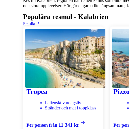
Res till Kalabrien, regionen där Italien känns som allra me
och stora upplevelser. Här går dagarna lite långsammare, k
Populära resmål
-
Kalabrien
Se alla
Tropea
Pizz
Italienskt vardagsliv
Stränder och mat i toppklass
11 341 kr
Per person från
Per per