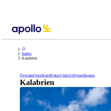
Italien
Kalabrien
Översikt
Orter
Hotell
Fakta
Väder
Utflykter
Restips
Kalabrien