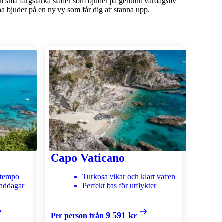
och små färgstarka städer som bjuder på genuint vardagsliv
a bjuder på en ny vy som får dig att stanna upp.
Capo Vaticano
 tempo
Turkosa vikar och klart vatten
anddagar
Perfekt bas för utflykter
9 591 kr
Per person från