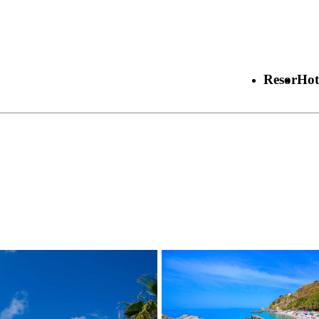
Resor
Hot