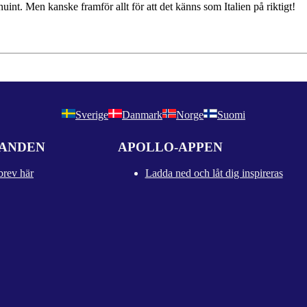
enuint. Men kanske framför allt för att det känns som Italien på riktigt!
Sverige
Danmark
Norge
Suomi
DANDEN
APOLLO-APPEN
brev här
Ladda ned och låt dig inspireras