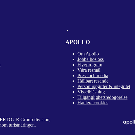
APOLLO
Om Apollo
Jobba hos oss
n
Flygprogram
Våra resmål
Press och media
Hållbart resande
Personuppgifter & integritet
Visselblåsning
Tillgänglighetsredogörelse
Hantera cookies
 DERTOUR Group-division,
nom turistnäringen.