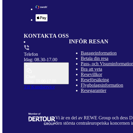
KONTAKTA OSS
INFÖR RESAN
Bagageinformation
Telefon
Betala din resa
Idag: 08.30-17.00
Pass- och Visuminformatio
Bra att veta
Resevillkor
Chatt
Reseförsäkring
Idag: 09.00-17.00
Flygbolagsinformation
Till Kundservice
Resegarantier
Vi är en del av REWE Group och dess
den största centraleuropeiska koncernen i