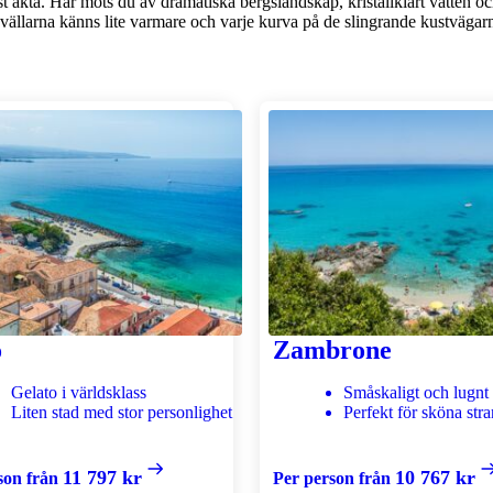
st äkta. Här möts du av dramatiska bergslandskap, kristallklart vatten 
vällarna känns lite varmare och varje kurva på de slingrande kustvägarn
o
Zambrone
Gelato i världsklass
Småskaligt och lugnt
Liten stad med stor personlighet
Perfekt för sköna str
11 797 kr
10 767 kr
son från
Per person från