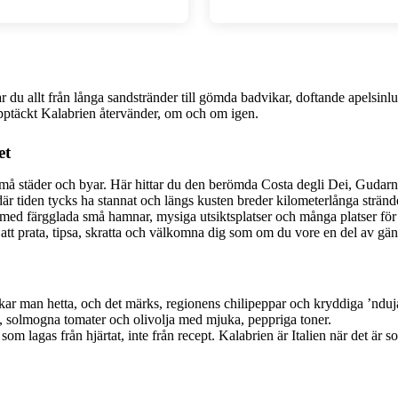
tar du allt från långa sandstränder till gömda badvikar, doftande apelsi
l upptäckt Kalabrien återvänder, om och om igen.
et
å städer och byar. Här hittar du den berömda Costa degli Dei, Gudarnas
är tiden tycks ha stannat och längs kusten breder kilometerlånga strände
med färgglada små hamnar, mysiga utsiktsplatser och många platser för 
d att prata, tipsa, skratta och välkomna dig som om du vore en del av gän
ar man hetta, och det märks, regionens chilipeppar och kryddiga ’nduja d
k, solmogna tomater och olivolja med mjuka, peppriga toner.
om lagas från hjärtat, inte från recept. Kalabrien är Italien när det är 