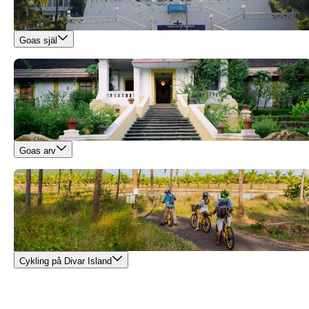
Goas själ
Goas arv
Cykling på Divar Island