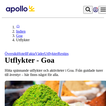
Indien
Goa
Utflykter
Översikt
Hotell
Fakta
Väder
Utflykter
Restips
Utflykter - Goa
Hitta spännande utflykter och aktiviteter i Goa. Från guidade turer
till äventyr – här finns något för alla.