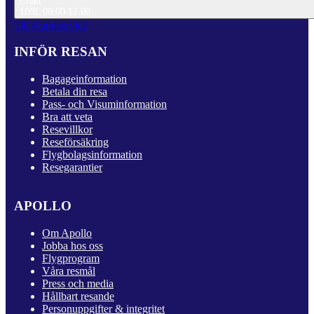
Chatt
10/8: 09.00-17.00
Till Kundservice
INFÖR RESAN
Bagageinformation
Betala din resa
Pass- och Visuminformation
Bra att veta
Resevillkor
Reseförsäkring
Flygbolagsinformation
Resegarantier
APOLLO
Om Apollo
Jobba hos oss
Flygprogram
Våra resmål
Press och media
Hållbart resande
Personuppgifter & integritet