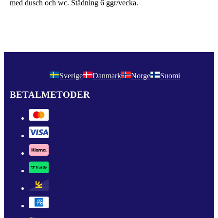
med dusch och wc. Städning 6 ggr/vecka.
Sverige
Danmark
Norge
Suomi
BETALMETODER