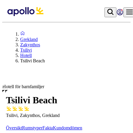
Grekland
Zakynthos
Tsilivi
Hotell
Tsilivi Beach
Hotell för barnfamiljer
Tsilivi Beach
Tsilivi, Zakynthos, Grekland
Översikt
Rumstyper
Fakta
Kundomdömen