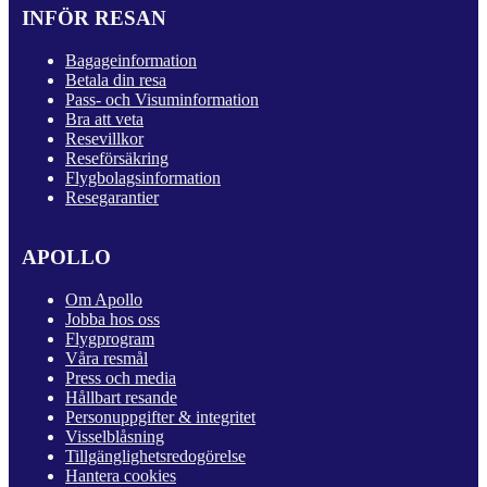
INFÖR RESAN
Bagageinformation
Betala din resa
Pass- och Visuminformation
Bra att veta
Resevillkor
Reseförsäkring
Flygbolagsinformation
Resegarantier
APOLLO
Om Apollo
Jobba hos oss
Flygprogram
Våra resmål
Press och media
Hållbart resande
Personuppgifter & integritet
Visselblåsning
Tillgänglighetsredogörelse
Hantera cookies