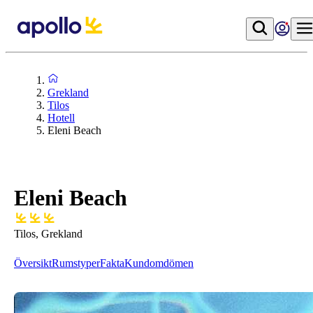
Grekland
Tilos
Hotell
Eleni Beach
Eleni Beach
Tilos, Grekland
Översikt
Rumstyper
Fakta
Kundomdömen