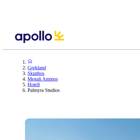
Grekland
Skiathos
Megali Ammos
Hotell
Palmyra Studios