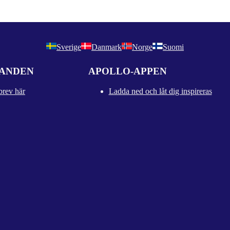
Sverige
Danmark
Norge
Suomi
DANDEN
APOLLO-APPEN
brev här
Ladda ned och låt dig inspireras