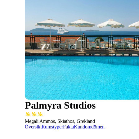
Palmyra Studios
Megali Ammos, Skiathos, Grekland
Översikt
Rumstyper
Fakta
Kundomdömen