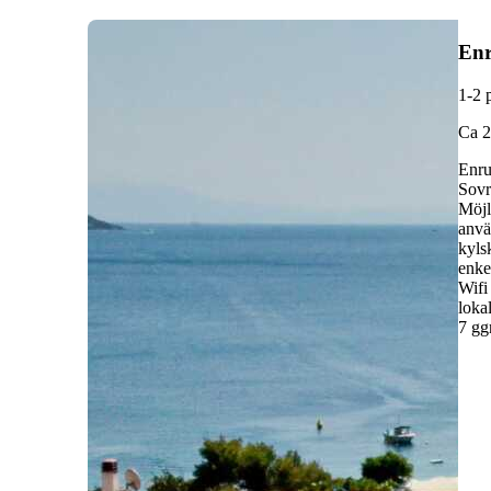
Enr
1-2 
C
a 
Enru
Sovr
Möjl
anvä
kyls
enke
Wifi
loka
7 gg