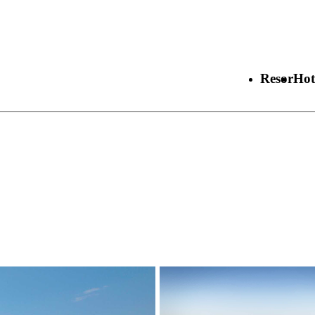
Resor
Hot