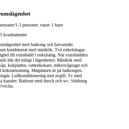
umslägenhet
personer/1-3 personer, varav 1 barn
25 kvadratmeter
mslägenhet med balkong och havsutsikt.
um kombinerat med minikök. Två enkelsängar.
ighet till extrabädd i enkelsäng. När extrabädden
nds blir det trångt i lägenheten. Minikök med
kåp, kokplattor, vattenkokare, mikrovågsugn och
l köksutrustning. Matplatsen är på balkongen.
 ingår. Luftkonditionering mot avgift. Tv med
la kanaler. Badrum med dusch och wc. Städning
r/vecka.