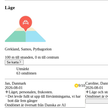
Läge
Grekland, Samos, Pythagorion
100 m till stranden,
0 m till centrum
Se karta
Utmärkt
8.5
63 omdömen
Jan
, Danmark
Caroline
, Dan
9
/
10
2026-08-01
2026-08-01
Läget, personalen, frukosten.
Läge och st
Det levde fullt ut upp till förväntningarna, vi har
Omdömet är öv
bott där fem gånger
Omdömet är översatt från Danska av AI