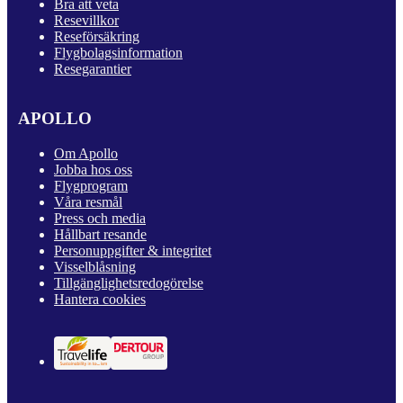
Bra att veta
Resevillkor
Reseförsäkring
Flygbolagsinformation
Resegarantier
APOLLO
Om Apollo
Jobba hos oss
Flygprogram
Våra resmål
Press och media
Hållbart resande
Personuppgifter & integritet
Visselblåsning
Tillgänglighetsredogörelse
Hantera cookies