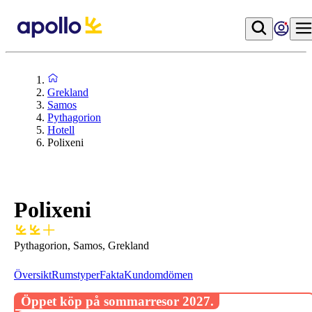
Grekland
Samos
Pythagorion
Hotell
Polixeni
Polixeni
Pythagorion, Samos, Grekland
Översikt
Rumstyper
Fakta
Kundomdömen
Öppet köp på sommarresor 2027.