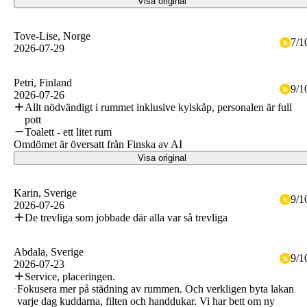
Visa original
Tove-Lise
, Norge
7
/
1
2026-07-29
Petri
, Finland
9
/
1
2026-07-26
Allt nödvändigt i rummet inklusive kylskåp, personalen är full
pott
Toalett - ett litet rum
Omdömet är översatt från Finska av AI
Visa original
Karin
, Sverige
9
/
1
2026-07-26
De trevliga som jobbade där alla var så trevliga
Abdala
, Sverige
9
/
1
2026-07-23
Service, placeringen.
Fokusera mer på städning av rummen. Och verkligen byta lakan
varje dag kuddarna, filten och handdukar. Vi har bett om ny