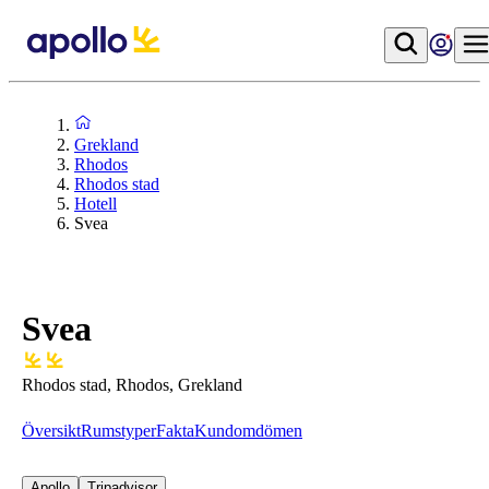
Grekland
Rhodos
Rhodos stad
Hotell
Svea
Svea
Rhodos stad, Rhodos, Grekland
Översikt
Rumstyper
Fakta
Kundomdömen
Apollo
Tripadvisor