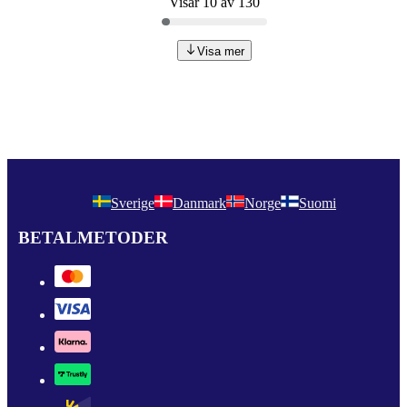
Visar 10 av 130
Visa mer
Sverige
Danmark
Norge
Suomi
BETALMETODER