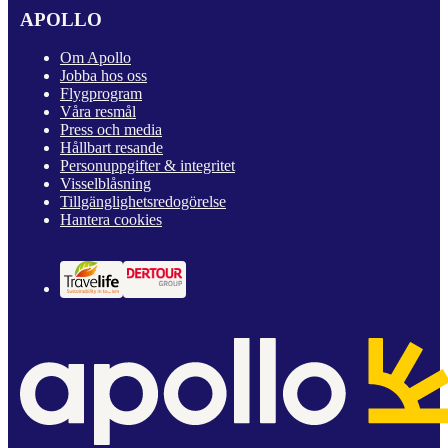
APOLLO
Om Apollo
Jobba hos oss
Flygprogram
Våra resmål
Press och media
Hållbart resande
Personuppgifter & integritet
Visselblåsning
Tillgänglighetsredogörelse
Hantera cookies