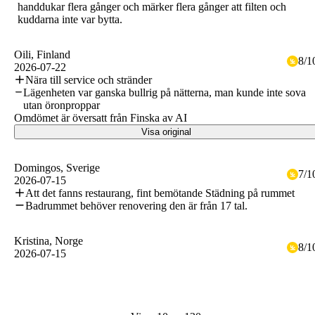
handdukar flera gånger och märker flera gånger att filten och
kuddarna inte var bytta.
Oili
, Finland
8
/
1
2026-07-22
Nära till service och stränder
Lägenheten var ganska bullrig på nätterna, man kunde inte sova
utan öronproppar
Omdömet är översatt från Finska av AI
Visa original
Domingos
, Sverige
7
/
1
2026-07-15
Att det fanns restaurang, fint bemötande Städning på rummet
Badrummet behöver renovering den är från 17 tal.
Kristina
, Norge
8
/
1
2026-07-15