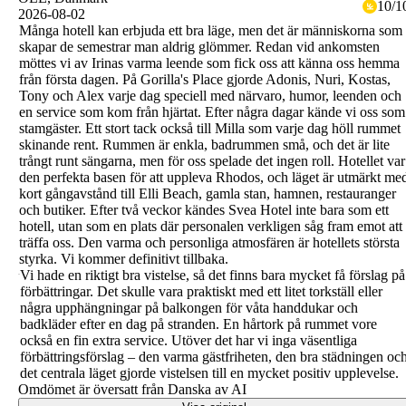
10
/
1
2026-08-02
Många hotell kan erbjuda ett bra läge, men det är människorna som
skapar de semestrar man aldrig glömmer. Redan vid ankomsten
möttes vi av Irinas varma leende som fick oss att känna oss hemma
från första dagen. På Gorilla's Place gjorde Adonis, Nuri, Kostas,
Tony och Alex varje dag speciell med närvaro, humor, leenden och
en service som kom från hjärtat. Efter några dagar kände vi oss som
stamgäster. Ett stort tack också till Milla som varje dag höll rummet
skinande rent. Rummen är enkla, badrummen små, och det är lite
trångt runt sängarna, men för oss spelade det ingen roll. Hotellet var
den perfekta basen för att uppleva Rhodos, och läget är utmärkt me
kort gångavstånd till Elli Beach, gamla stan, hamnen, restauranger
och butiker. Efter två veckor kändes Svea Hotel inte bara som ett
hotell, utan som en plats där personalen verkligen såg fram emot att
träffa oss. Den varma och personliga atmosfären är hotellets största
styrka. Vi kommer definitivt tillbaka.
Vi hade en riktigt bra vistelse, så det finns bara mycket få förslag på
förbättringar. Det skulle vara praktiskt med ett litet torkställ eller
några upphängningar på balkongen för våta handdukar och
badkläder efter en dag på stranden. En hårtork på rummet vore
också en fin extra service. Utöver det har vi inga väsentliga
förbättringsförslag – den varma gästfriheten, den bra städningen oc
det centrala läget gjorde vistelsen till en mycket positiv upplevelse.
Omdömet är översatt från Danska av AI