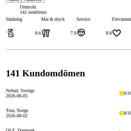
Omtyckt
7.5
141 omdömen
Städning
Mat & dryck
Service
Förväntni
8.6
7.9
8.8
141 Kundomdömen
Nehad
, Sverige
6
/
1
2026-08-05
Tora
, Norge
8
/
1
2026-08-02
OLE
, Danmark