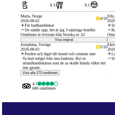
8.3
8.1
Maria
, Norge
Elly
4
/
10
2026-08-02
2026
Får badhanddukar
Sö
De nådde upp, det är jag 3-stjärniga hotellet
Ba
Omdömet är översatt från Norska av AI
Omdö
Visa original
Josephina
, Sverige
Elen
5
/
10
2026-08-02
2026
Poolen och läget till strand och centrala stan
L
Ta bort mögel från sina badrum. Byt ut
S
strandhandukarna som de sa skulle hända vilket det
inte gjorde.
Visa alla 273 omdömen
4.1
680 omdömen