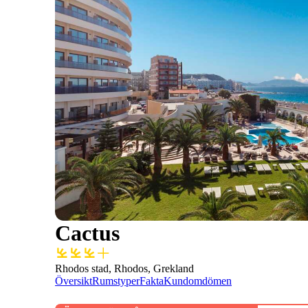
Cactus
Rhodos stad, Rhodos, Grekland
Översikt
Rumstyper
Fakta
Kundomdömen