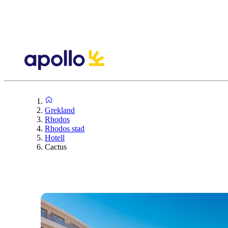
Grekland
Rhodos
Rhodos stad
Hotell
Cactus