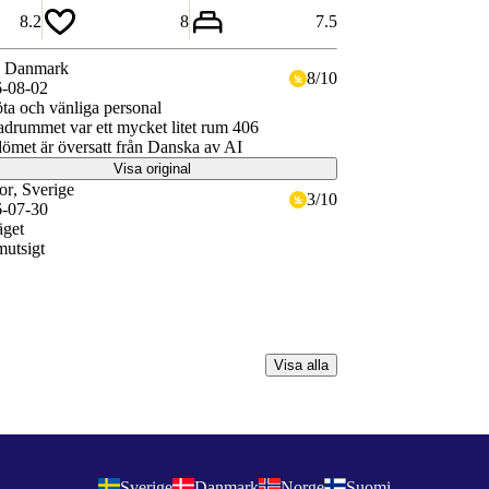
8.2
8
7.5
, Danmark
8
/
10
-08-02
ta och vänliga personal
drummet var ett mycket litet rum 406
met är översatt från Danska av AI
Visa original
or
, Sverige
3
/
10
-07-30
äget
mutsigt
Visa alla
Sverige
Danmark
Norge
Suomi