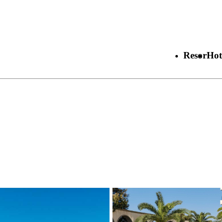
Resor
Hot