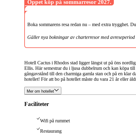
Öppet köp på sommarresor 2027.
Boka sommarens resa redan nu – med extra trygghet. Du k
Gäller nya bokningar av charterresor med avreseperiod
Hotell Cactus i Rhodos stad ligger längst ut på öns nordli
Ellis. Här semestrar du i ljusa dubbelrum och kan köpa til
gångavstånd till den charmiga gamla stan och på en klar d
hotellet! För att bo på hotellet måste du vara 21 år eller äld
Mer om hotellet
Faciliteter
Wifi på rummet
Restaurang