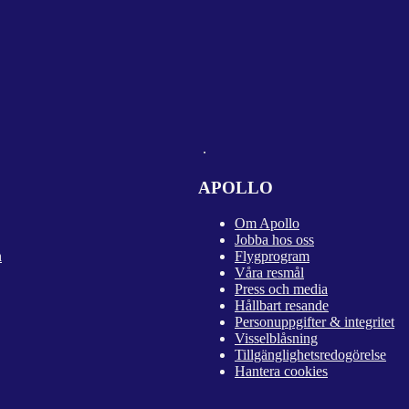
APOLLO
Om Apollo
Jobba hos oss
n
Flygprogram
Våra resmål
Press och media
Hållbart resande
Personuppgifter & integritet
Visselblåsning
Tillgänglighetsredogörelse
Hantera cookies