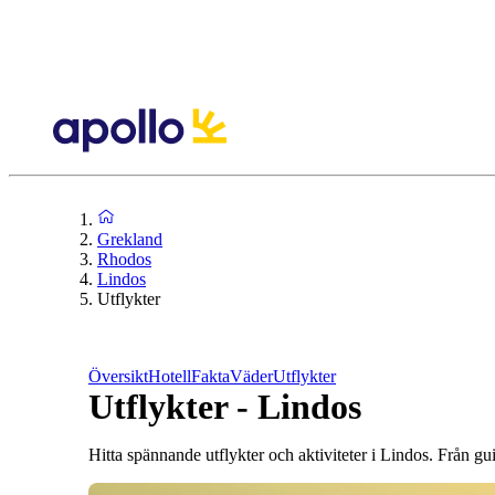
Grekland
Rhodos
Lindos
Utflykter
Översikt
Hotell
Fakta
Väder
Utflykter
Utflykter - Lindos
Hitta spännande utflykter och aktiviteter i Lindos. Från guid