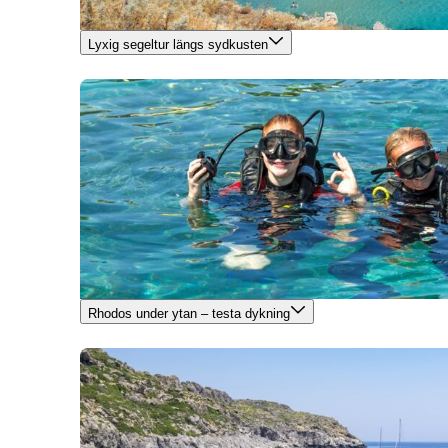
Lyxig segeltur längs sydkusten
Rhodos under ytan – testa dykning