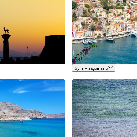
Symi – sagornas ö