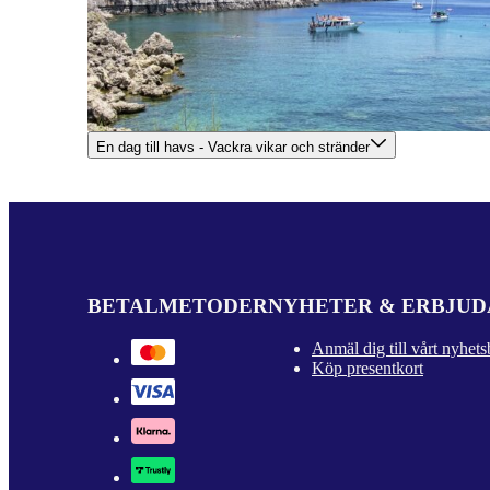
En dag till havs - Vackra vikar och stränder
BETALMETODER
NYHETER & ERBJU
Anmäl dig till vårt nyhets
Köp presentkort