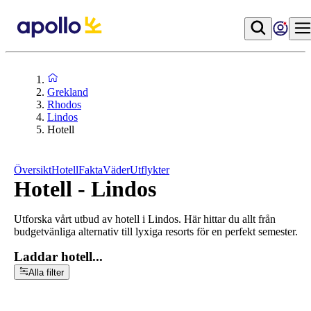
Grekland
Rhodos
Lindos
Hotell
Översikt
Hotell
Fakta
Väder
Utflykter
Hotell - Lindos
Utforska vårt utbud av hotell i Lindos. Här hittar du allt från
budgetvänliga alternativ till lyxiga resorts för en perfekt semester.
Laddar hotell...
Alla filter