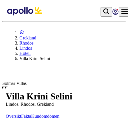
Grekland
Rhodos
Lindos
Hotell
Villa Krini Selini
Solmar Villas
Villa Krini Selini
Lindos, Rhodos, Grekland
Översikt
Fakta
Kundomdömen