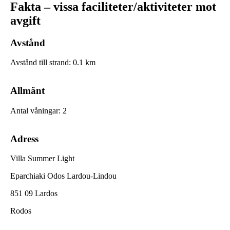
Fakta – vissa faciliteter/aktiviteter mot
avgift
Avstånd
Avstånd till strand
:
0.1
km
Allmänt
Antal våningar
:
2
Adress
Villa Summer Light
Eparchiaki Odos Lardou-Lindou
851 09 Lardos
Rodos