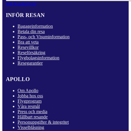
Till Kundservice
INFÖR RESAN
Bagageinformation
Betala din resa
Pass- och Visuminformation
Bra att veta
Resevillkor
Reseförsäkring
Flygbolagsinformation
Resegarantier
APOLLO
Om Apollo
Jobba hos oss
Flygprogram
Våra resmål
Press och media
Hållbart resande
Personuppgifter & integritet
Visselblåsning