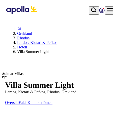
Grekland
Rhodos
Lardos, Kiotari & Pefkos
Hotell
Villa Summer Light
Solmar Villas
Villa Summer Light
Lardos, Kiotari & Pefkos, Rhodos, Grekland
Översikt
Fakta
Kundomdömen