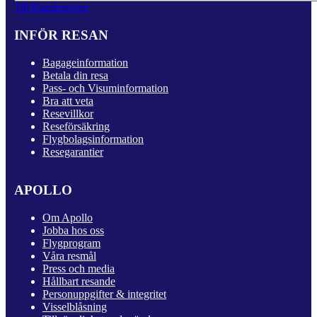
Till Kundservice
INFÖR RESAN
Bagageinformation
Betala din resa
Pass- och Visuminformation
Bra att veta
Resevillkor
Reseförsäkring
Flygbolagsinformation
Resegarantier
APOLLO
Om Apollo
Jobba hos oss
Flygprogram
Våra resmål
Press och media
Hållbart resande
Personuppgifter & integritet
Visselblåsning