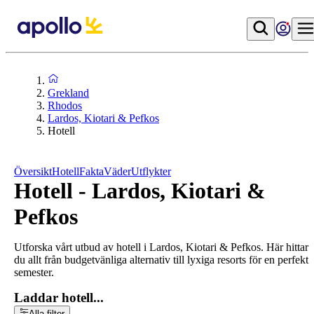
Grekland
Rhodos
Lardos, Kiotari & Pefkos
Hotell
Översikt
Hotell
Fakta
Väder
Utflykter
Hotell - Lardos, Kiotari &
Pefkos
Utforska vårt utbud av hotell i Lardos, Kiotari & Pefkos. Här hittar
du allt från budgetvänliga alternativ till lyxiga resorts för en perfekt
semester.
Laddar hotell...
Alla filter