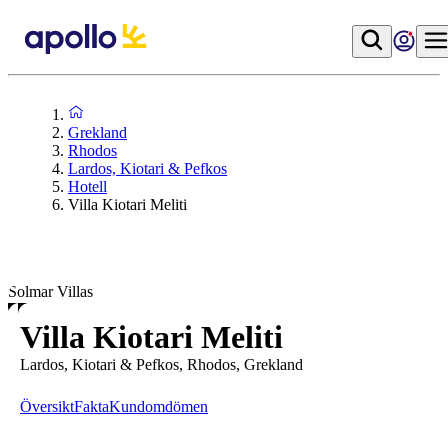
Grekland
Rhodos
Lardos, Kiotari & Pefkos
Hotell
Villa Kiotari Meliti
Solmar Villas
Villa Kiotari Meliti
Lardos, Kiotari & Pefkos, Rhodos, Grekland
Översikt
Fakta
Kundomdömen