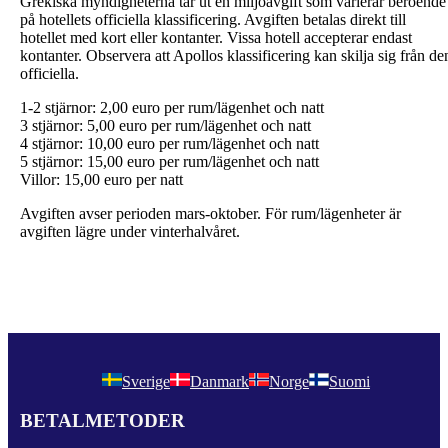
Grekiska myndigheterna tar ut en miljöavgift som varierar beroende
på hotellets officiella klassificering. Avgiften betalas direkt till
hotellet med kort eller kontanter. Vissa hotell accepterar endast
kontanter. Observera att Apollos klassificering kan skilja sig från de
officiella.
1-2 stjärnor: 2,00 euro per rum/lägenhet och natt
3 stjärnor: 5,00 euro per rum/lägenhet och natt
4 stjärnor: 10,00 euro per rum/lägenhet och natt
5 stjärnor: 15,00 euro per rum/lägenhet och natt
Villor: 15,00 euro per natt
Avgiften avser perioden mars-oktober. För rum/lägenheter är
avgiften lägre under vinterhalvåret.
Sverige
Danmark
Norge
Suomi
BETALMETODER