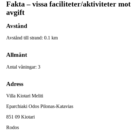
Fakta – vissa faciliteter/aktiviteter mot
avgift
Avstånd
Avstånd till strand
:
0.1
km
Allmänt
Antal våningar
:
3
Adress
Villa Kiotari Meliti
Eparchiaki Odos Pilonas-Katavias
851 09 Kiotari
Rodos