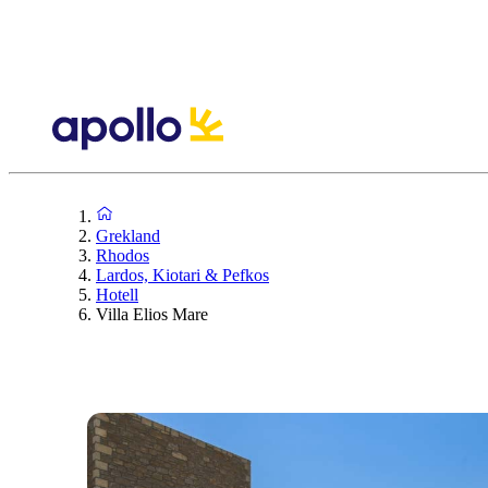
Grekland
Rhodos
Lardos, Kiotari & Pefkos
Hotell
Villa Elios Mare