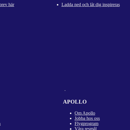
brev här
Ladda ned och låt dig inspireras
APOLLO
Om Apollo
Jobba hos oss
n
Flygprogram
Våra resmål