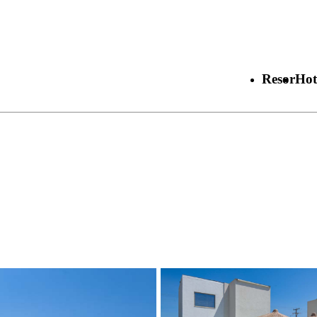
Resor
Hot