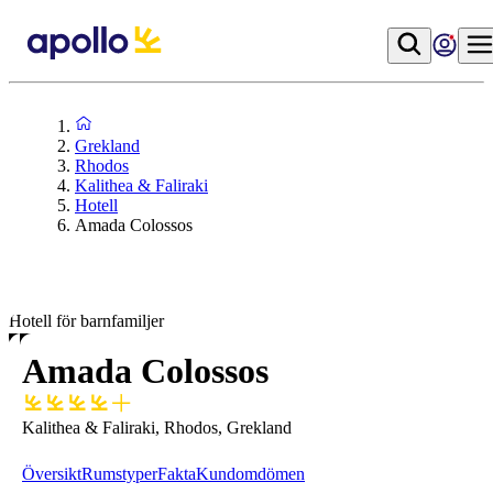
Grekland
Rhodos
Kalithea & Faliraki
Hotell
Amada Colossos
Hotell för barnfamiljer
Amada Colossos
Kalithea & Faliraki, Rhodos, Grekland
Översikt
Rumstyper
Fakta
Kundomdömen