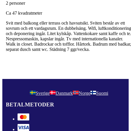
2 personer
C
a 47 kvadratmeter
Svit med balkong eller terrass och havsutsikt. Sviten består av ett
sovrum och ett vardagsrum. En dubbelsäng. Wifi, luftkonditionerin
och deponering ingår. Litet kylskåp. Vattenkokare samt kaffe och te
Nespressomaskin, kapslar ingår. Tv med internationella kanaler.
Walk in closet. Badrockar och tofflor. Hårtork. Badrum med badkar
separat dusch samt wc. Städning 7 ggr/vecka.
Sverige
Danmark
Norge
Suomi
BETALMETODER