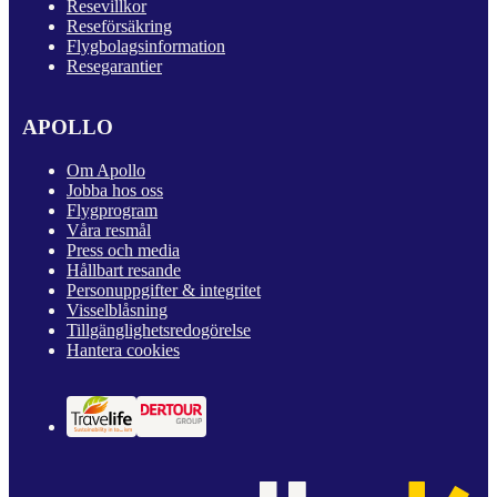
Resevillkor
Reseförsäkring
Flygbolagsinformation
Resegarantier
APOLLO
Om Apollo
Jobba hos oss
Flygprogram
Våra resmål
Press och media
Hållbart resande
Personuppgifter & integritet
Visselblåsning
Tillgänglighetsredogörelse
Hantera cookies