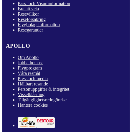
Pass- och Visuminformation
Bra att veta
Resevillkor
Reseförsäkring
Flygbolagsinformation
Resegarantier
APOLLO
Om Apollo
Jobba hos oss
Flygprogram
Våra resmål
Press och media
Hållbart resande
Personuppgifter & integritet
Visselblåsning
Tillgänglighetsredogörelse
Hantera cookies