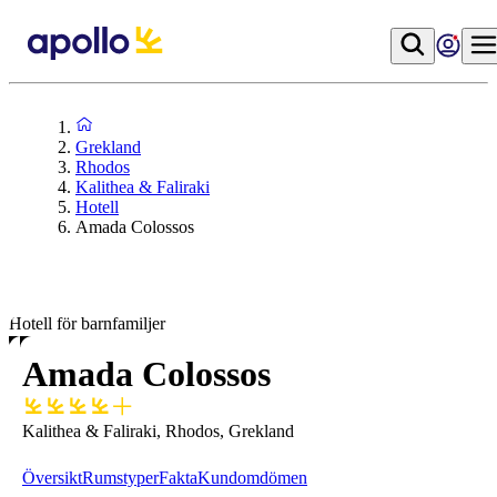
Grekland
Rhodos
Kalithea & Faliraki
Hotell
Amada Colossos
Hotell för barnfamiljer
Amada Colossos
Kalithea & Faliraki, Rhodos, Grekland
Översikt
Rumstyper
Fakta
Kundomdömen