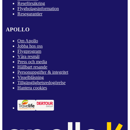
Reseförsäkring
Flygbolagsinformation
Resegarantier
APOLLO
Om Apollo
Jobba hos oss
Flygprogram
Våra resmål
Press och media
Hållbart resande
Personuppgifter & integritet
Visselblåsning
Tillgänglighetsredogörelse
Hantera cookies