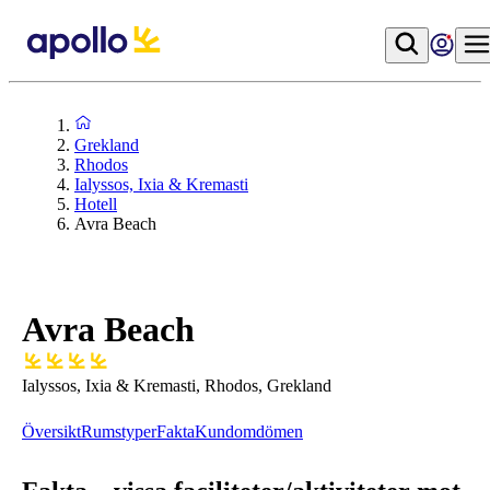
Grekland
Rhodos
Ialyssos, Ixia & Kremasti
Hotell
Avra Beach
Avra Beach
Ialyssos, Ixia & Kremasti, Rhodos, Grekland
Översikt
Rumstyper
Fakta
Kundomdömen