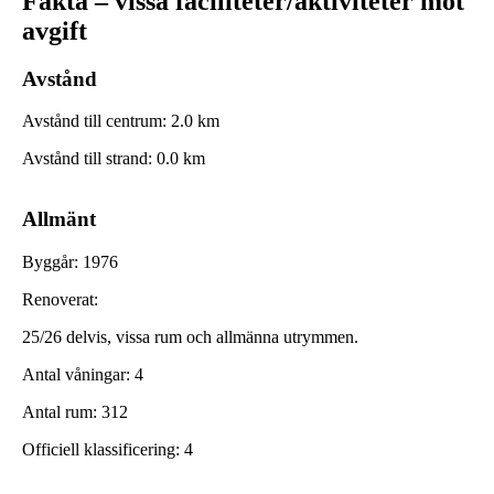
Fakta – vissa faciliteter/aktiviteter mot
avgift
Avstånd
Avstånd till centrum
:
2.0
km
Avstånd till strand
:
0.0
km
Allmänt
Byggår
:
1976
Renoverat
:
25/26 delvis, vissa rum och allmänna utrymmen.
Antal våningar
:
4
Antal rum
:
312
Officiell klassificering
:
4