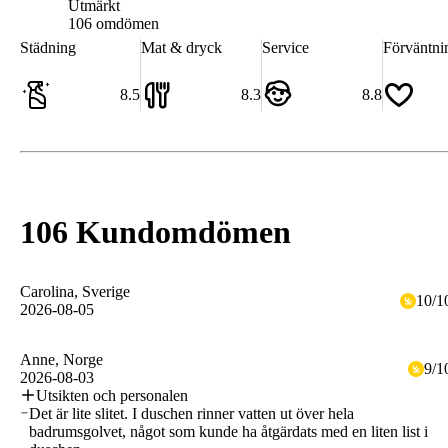
Utmärkt
8.5
106 omdömen
Städning
Mat & dryck
Service
Förväntni
8.5
8.3
8.8
106 Kundomdömen
Carolina
, Sverige
10
/
1
2026-08-05
Anne
, Norge
9
/
1
2026-08-03
Utsikten och personalen
Det är lite slitet. I duschen rinner vatten ut över hela
badrumsgolvet, något som kunde ha åtgärdats med en liten list i