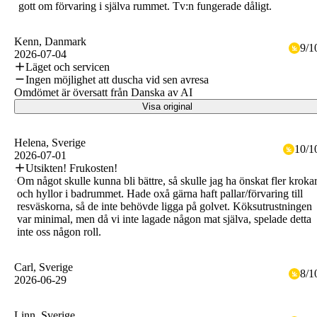
gott om förvaring i själva rummet. Tv:n fungerade dåligt.
Kenn
, Danmark
9
/
1
2026-07-04
Läget och servicen
Ingen möjlighet att duscha vid sen avresa
Omdömet är översatt från Danska av AI
Visa original
Helena
, Sverige
10
/
1
2026-07-01
Utsikten! Frukosten!
Om något skulle kunna bli bättre, så skulle jag ha önskat fler kroka
och hyllor i badrummet. Hade oxå gärna haft pallar/förvaring till
resväskorna, så de inte behövde ligga på golvet. Köksutrustningen
var minimal, men då vi inte lagade någon mat själva, spelade detta
inte oss någon roll.
Carl
, Sverige
8
/
1
2026-06-29
Linn
, Sverige