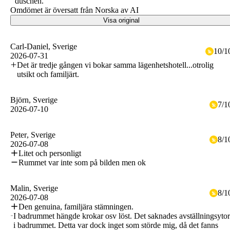
duschen.
Omdömet är översatt från Norska av AI
Visa original
Carl-Daniel
, Sverige
10
/
1
2026-07-31
Det är tredje gången vi bokar samma lägenhetshotell...otrolig
utsikt och familjärt.
Björn
, Sverige
7
/
1
2026-07-10
Peter
, Sverige
8
/
1
2026-07-08
Litet och personligt
Rummet var inte som på bilden men ok
Malin
, Sverige
8
/
1
2026-07-08
Den genuina, familjära stämningen.
I badrummet hängde krokar osv löst. Det saknades avställningsytor
i badrummet. Detta var dock inget som störde mig, då det fanns