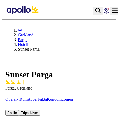
Grekland
Parga
Hotell
Sunset Parga
Sunset Parga
Parga, Grekland
Översikt
Rumstyper
Fakta
Kundomdömen
Apollo
Tripadvisor