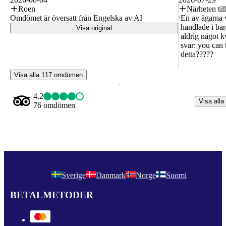
Roen
Närheten til
Omdömet är översatt från Engelska av AI
En av ägarna va
handlade i bar
Visa original
aldrig något kv
svar: you can 
detta?????
Visa alla 117 omdömen
4.2
Visa alla
76 omdömen
Sverige
Danmark
Norge
Suomi
BETALMETODER