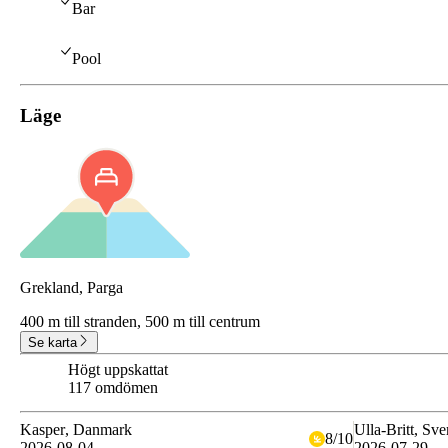
Bar
Pool
Läge
Grekland, Parga
400 m till stranden,
500 m till centrum
Se karta
Högt uppskattat
8.4
117 omdömen
Kasper
, Danmark
Ulla-Britt
, Sve
8
/
10
2026-08-04
2026-07-29