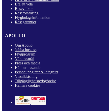
Bra att veta
Resevillkor
Reseförsäkring
Flygbolagsinformation
Resegarantier
APOLLO
Om Apollo
Jobba hos oss
Flygprogram
Våra resmål
Press och media
Hållbart resande
Personuppgifter & integritet
Visselblåsning
Tillgänglighetsredogörelse
Hantera cookies