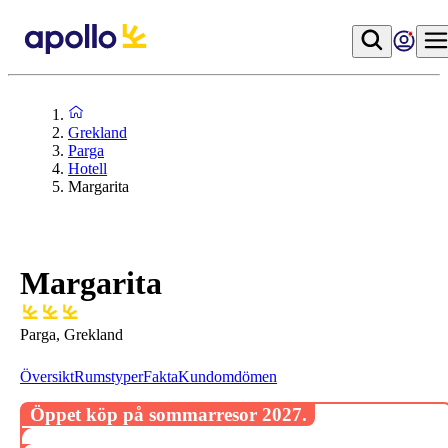
Grekland
Parga
Hotell
Margarita
Margarita
Parga, Grekland
Översikt
Rumstyper
Fakta
Kundomdömen
Öppet köp på sommarresor 2027.