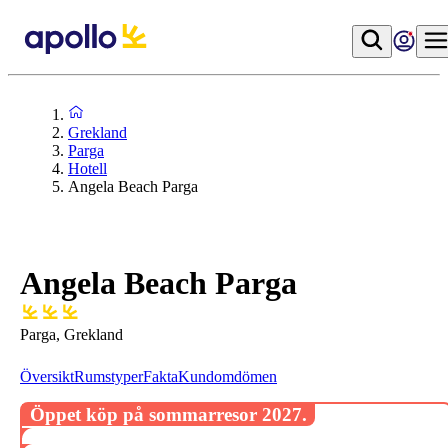
Grekland
Parga
Hotell
Angela Beach Parga
Angela Beach Parga
Parga, Grekland
Översikt
Rumstyper
Fakta
Kundomdömen
Öppet köp på sommarresor 2027.