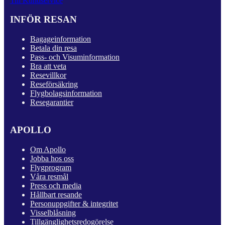
Till Kundservice
INFÖR RESAN
Bagageinformation
Betala din resa
Pass- och Visuminformation
Bra att veta
Resevillkor
Reseförsäkring
Flygbolagsinformation
Resegarantier
APOLLO
Om Apollo
Jobba hos oss
Flygprogram
Våra resmål
Press och media
Hållbart resande
Personuppgifter & integritet
Visselblåsning
Tillgänglighetsredogörelse