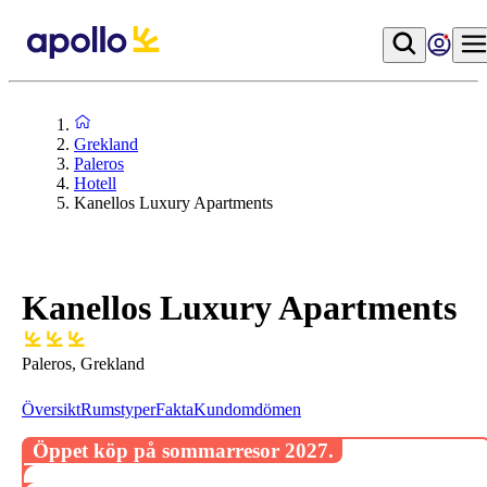
Grekland
Paleros
Hotell
Kanellos Luxury Apartments
Kanellos Luxury Apartments
Paleros, Grekland
Översikt
Rumstyper
Fakta
Kundomdömen
Öppet köp på sommarresor 2027.