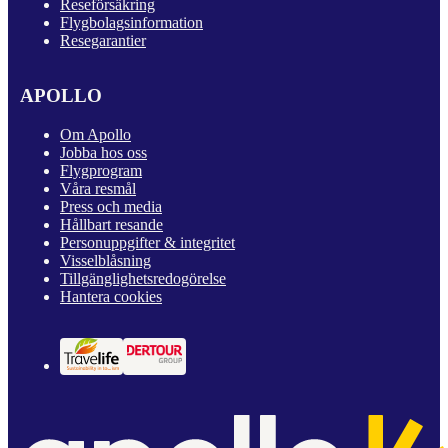
Reseförsäkring
Flygbolagsinformation
Resegarantier
APOLLO
Om Apollo
Jobba hos oss
Flygprogram
Våra resmål
Press och media
Hållbart resande
Personuppgifter & integritet
Visselblåsning
Tillgänglighetsredogörelse
Hantera cookies