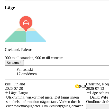
Läge
Grekland, Paleros
900 m till stranden,
900 m till centrum
Se karta
Fantastiskt
9.1
17 omdömen
kirsi
, Finland
Christine
, Nor
9
/
10
2026-07-28
2026-07-13
Läge. Lugnt.
Läge och re
Utskrivning, väskor med mera. Det fanns ingen
Dåligt WiFi
som helst information någonstans. Varken dusch
Omdömet är öv
eller toalettmöjligheter. Om kvällsflygning orsakar