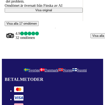
det problem.
Omdömet är översatt från Finska av AI
Visa original
Visa alla 17 omdömen
4.9
Visa alla
32 omdömen
Sverige
Danmark
Norge
Suomi
BETALMETODER