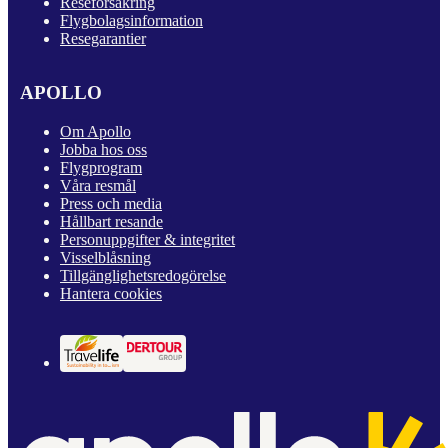
Reseförsäkring
Flygbolagsinformation
Resegarantier
APOLLO
Om Apollo
Jobba hos oss
Flygprogram
Våra resmål
Press och media
Hållbart resande
Personuppgifter & integritet
Visselblåsning
Tillgänglighetsredogörelse
Hantera cookies