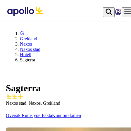
Grekland
Naxos
Naxos stad
Hotell
Sagterra
Sagterra
Naxos stad, Naxos, Grekland
Översikt
Rumstyper
Fakta
Kundomdömen