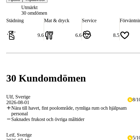
Utmärkt
8.8
30 omdömen
Städning
Mat & dryck
Service
Förväntni
9.6
6.6
8.5
30 Kundomdömen
Ulf
, Sverige
8
/
1
2026-08-01
Nära till havet, fint poolområde, rymliga rum och hjälpsam
personal
Saknades frukost och övriga måltider
Leif
, Sverige
5
/
1