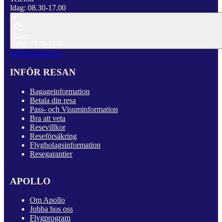
Idag: 08.30-17.00
Chatt
Idag: 09.00-17.00
Till Kundservice
INFÖR RESAN
Bagageinformation
Betala din resa
Pass- och Visuminformation
Bra att veta
Resevillkor
Reseförsäkring
Flygbolagsinformation
Resegarantier
APOLLO
Om Apollo
Jobba hos oss
Flygprogram