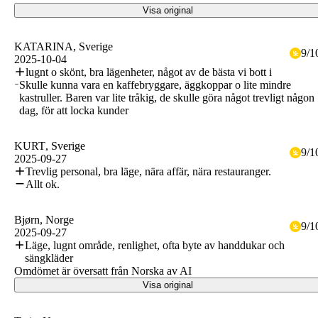
Visa original
KATARINA
, Sverige
9
/
1
2025-10-04
lugnt o skönt, bra lägenheter, något av de bästa vi bott i
Skulle kunna vara en kaffebryggare, äggkoppar o lite mindre
kastruller. Baren var lite tråkig, de skulle göra något trevligt någon
dag, för att locka kunder
KURT
, Sverige
9
/
1
2025-09-27
Trevlig personal, bra läge, nära affär, nära restauranger.
Allt ok.
Bjørn
, Norge
9
/
1
2025-09-27
Läge, lugnt område, renlighet, ofta byte av handdukar och
sängkläder
Omdömet är översatt från Norska av AI
Visa original