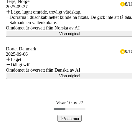
Terje
, Norge
8
/
1
2025-09-27
Läge, lugnt område, trevligt värdskap.
Dörrarna i duschkabinettet kunde ha fixats. De gick inte att få täta
Saknade en vattenkokare.
Omdömet är översatt från Norska av AI
Visa original
Dorte
, Danmark
9
/
1
2025-09-06
Läget
Dåligt wifi
Omdömet är översatt från Danska av AI
Visa original
Visar 10 av 27
Visa mer