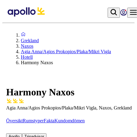
Grekland
Naxos
Agia Anna/Agios Prokopios/Plaka/Mikri Vigla
Hotell
Harmony Naxos
Harmony Naxos
Agia Anna/Agios Prokopios/Plaka/Mikri Vigla, Naxos, Grekland
Översikt
Rumstyper
Fakta
Kundomdömen
Apollo
Tripadvisor