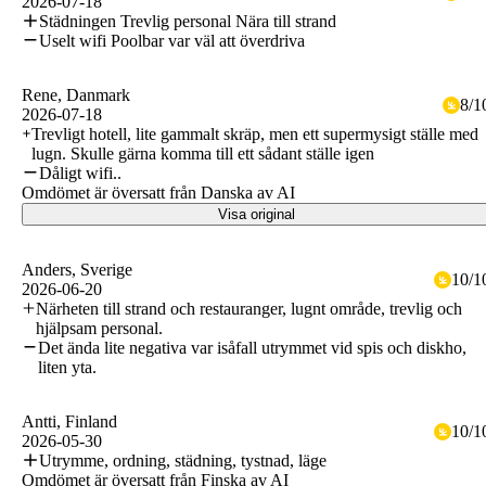
2026-07-18
Städningen Trevlig personal Nära till strand
Uselt wifi Poolbar var väl att överdriva
Rene
, Danmark
8
/
1
2026-07-18
Trevligt hotell, lite gammalt skräp, men ett supermysigt ställe med
lugn. Skulle gärna komma till ett sådant ställe igen
Dåligt wifi..
Omdömet är översatt från Danska av AI
Visa original
Anders
, Sverige
10
/
1
2026-06-20
Närheten till strand och restauranger, lugnt område, trevlig och
hjälpsam personal.
Det ända lite negativa var isåfall utrymmet vid spis och diskho,
liten yta.
Antti
, Finland
10
/
1
2026-05-30
Utrymme, ordning, städning, tystnad, läge
Omdömet är översatt från Finska av AI