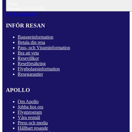
Chatt
Imorgon: 10.00-14.30
Till Kundservice
INFÖR RESAN
Bagageinformation
Betala din resa
Pass- och Visuminformation
Bra att veta
Resevillkor
Reseförsäkring
Flygbolagsinformation
Resegarantier
APOLLO
Om Apollo
Jobba hos oss
Flygprogram
Våra resmål
Press och media
Hållbart resande