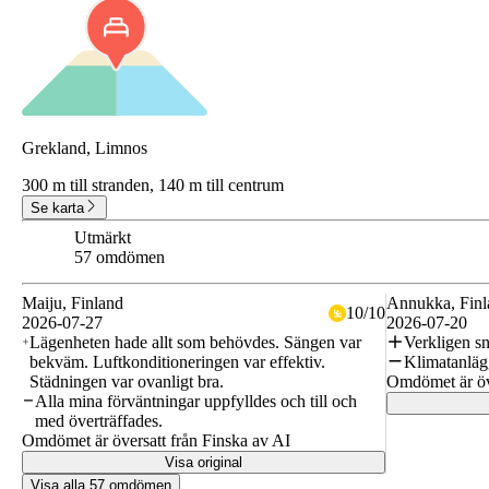
Grekland, Limnos
300 m till stranden,
140 m till centrum
Se karta
Utmärkt
8.5
57 omdömen
Maiju
, Finland
Annukka
, Fin
10
/
10
2026-07-27
2026-07-20
Lägenheten hade allt som behövdes. Sängen var
Verkligen sn
bekväm. Luftkonditioneringen var effektiv.
Klimatanlägg
Städningen var ovanligt bra.
Omdömet är öve
Alla mina förväntningar uppfylldes och till och
med överträffades.
Omdömet är översatt från Finska av AI
Visa original
Visa alla 57 omdömen