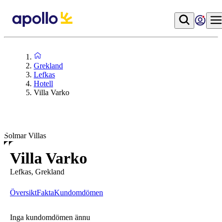
Grekland
Lefkas
Hotell
Villa Varko
Solmar Villas
Villa Varko
Lefkas, Grekland
Översikt
Fakta
Kundomdömen
Inga kundomdömen ännu