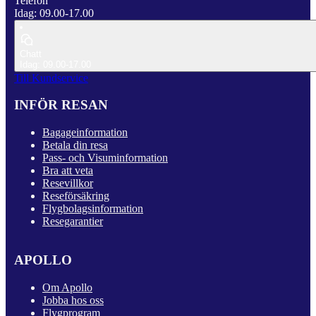
Telefon
Idag: 09.00-17.00
Chatt
Idag: 09.00-17.00
Till Kundservice
INFÖR RESAN
Bagageinformation
Betala din resa
Pass- och Visuminformation
Bra att veta
Resevillkor
Reseförsäkring
Flygbolagsinformation
Resegarantier
APOLLO
Om Apollo
Jobba hos oss
Flygprogram