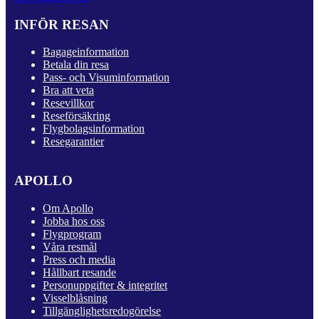
INFÖR RESAN
Bagageinformation
Betala din resa
Pass- och Visuminformation
Bra att veta
Resevillkor
Reseförsäkring
Flygbolagsinformation
Resegarantier
APOLLO
Om Apollo
Jobba hos oss
Flygprogram
Våra resmål
Press och media
Hållbart resande
Personuppgifter & integritet
Visselblåsning
Tillgänglighetsredogörelse