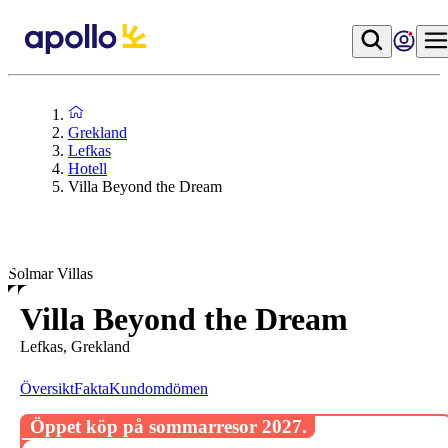
Grekland
Lefkas
Hotell
Villa Beyond the Dream
Solmar Villas
Villa Beyond the Dream
Lefkas, Grekland
Översikt
Fakta
Kundomdömen
Öppet köp på sommarresor 2027.