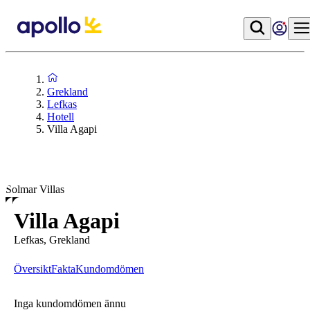
Grekland
Lefkas
Hotell
Villa Agapi
Solmar Villas
Villa Agapi
Lefkas, Grekland
Översikt
Fakta
Kundomdömen
Inga kundomdömen ännu