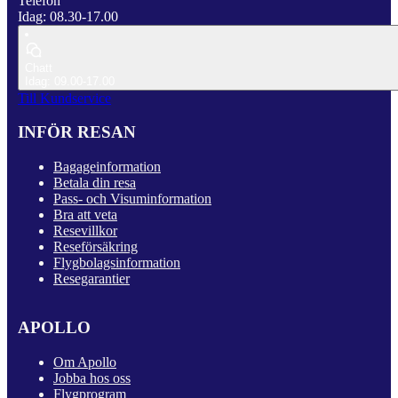
Telefon
Idag: 08.30-17.00
Chatt
Idag: 09.00-17.00
Till Kundservice
INFÖR RESAN
Bagageinformation
Betala din resa
Pass- och Visuminformation
Bra att veta
Resevillkor
Reseförsäkring
Flygbolagsinformation
Resegarantier
APOLLO
Om Apollo
Jobba hos oss
Flygprogram