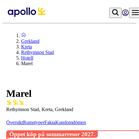
Grekland
Kreta
Rethymnon Stad
Hotell
Marel
Marel
Rethymnon Stad, Kreta, Grekland
Översikt
Rumstyper
Fakta
Kundomdömen
Öppet köp på sommarresor 2027.