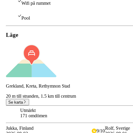
Wifi på rummet
Pool
Läge
Grekland, Kreta, Rethymnon Stad
20 m till stranden,
1.5 km till centrum
Se karta
Utmärkt
8.7
171 omdömen
Jukka
, Finland
Rolf
, Sverige
9
/
10