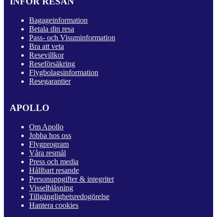
INFÖR RESAN
Bagageinformation
Betala din resa
Pass- och Visuminformation
Bra att veta
Resevillkor
Reseförsäkring
Flygbolagsinformation
Resegarantier
APOLLO
Om Apollo
Jobba hos oss
Flygprogram
Våra resmål
Press och media
Hållbart resande
Personuppgifter & integritet
Visselblåsning
Tillgänglighetsredogörelse
Hantera cookies