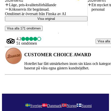
2026-08-02
2026-08-01
Läge, pris-kvalitetsförhållande
Ett mycket tr
Köksservis för begränsad.
personal
Omdömet är översatt från Finska av AI
Visa original
Visa alla 171 omdömen
4.2
Visa alla
51 omdömen
CUSTOMER CHOICE AWARD
Hotellet har fått utmärkelsen inom sin klass och kategor
baserat på våra egna gästers kundnöjdhet.
Sverige
Danmark
Norge
Suomi